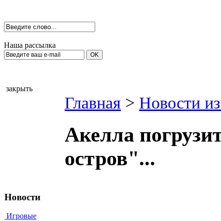
Наша рассылка
закрыть
Главная
>
Новости из
Акелла погрузи
остров"...
Новости
Игровые