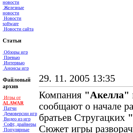
новости
Железные
новости
Новости
software
Новости сайта
Статьи
Обзоры игр
Превью
Интервью
Анонсы игр
29. 11. 2005 13:35
Файловый
архив
Компания
"Акелла"
Игры от
ALAWAR
сообщают о начале ра
Патчи
Демоверсии игр
братьев Стругацких
Видео из игр
Софт, драйверы
Сюжет игры разворач
Популярные