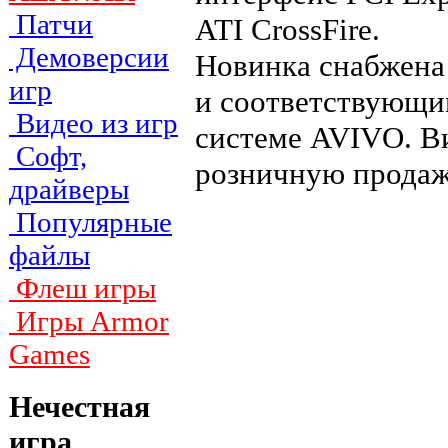
Патчи
ATI CrossFire.
Демоверсии
Новинка снабжена 
игр
и соответствующ
Видео из игр
системе AVIVO. В
Софт,
розничную продаж
драйверы
Популярные
файлы
Флеш игры
Игры Armor
Games
Нечестная
игра