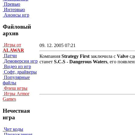
Превью
Интервью
Анонсы игр
Файловый
архив
Игры от
09. 12. 2005 07:21
ALAWAR
Патчи
Компания
Strategy First
заключила с
Valve
сд
Демоверсии игр
станет
S.C.S - Dangerous Waters
, его появле
Видео из игр
Софт, драйверы
Популярные
файлы
Флеш игры
Игры Armor
Games
Нечестная
игра
Чит коды
Прохождения