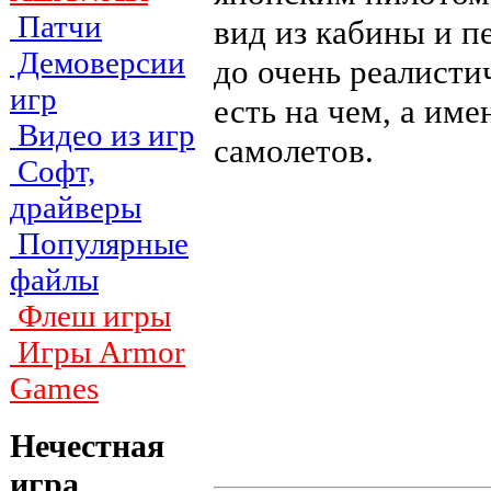
Патчи
вид из кабины и п
Демоверсии
до очень реалисти
игр
есть на чем, а им
Видео из игр
самолетов.
Софт,
драйверы
Популярные
файлы
Флеш игры
Игры Armor
Games
Нечестная
игра