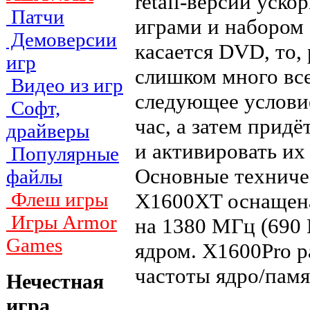
retail-версии уск
Патчи
играми и набором 
Демоверсии
касается DVD, то,
игр
слишком много все
Видео из игр
следующее услови
Софт,
час, а затем прид
драйверы
и активировать их
Популярные
Основные техниче
файлы
Флеш игры
X1600XT оснащен
Игры Armor
на 1380 МГц (690 
Games
ядром. X1600Pro р
частоты ядро/памя
Нечестная
игра