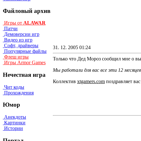
Файловый архив
Игры от
ALAWAR
Патчи
Демоверсии игр
Видео из игр
Софт, драйверы
31. 12. 2005 01:24
Популярные файлы
Флеш игры
Только что Дед Мороз сообщил мне о в
Игры Armor Games
Мы работали для вас все эти 12 месяце
Нечестная игра
Коллектив
xtgamers.com
поздравляет вас
Чит коды
Прохождения
Юмор
Анекдоты
Картинки
Истории
Портал