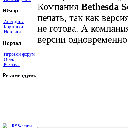
Компания
Bethesda S
Юмор
печать, так как верси
Анекдоты
не готова. А компани
Картинки
Истории
версии одновременно
Портал
Игровой форум
О нас
Реклама
Рекомендуем: