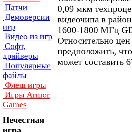
Патчи
0,09 мкм техпроце
Демоверсии
видеочипа в район
игр
1600-1800 МГц GD
Видео из игр
Относительно цен 
Софт,
предположить, чт
драйверы
может составить 6
Популярные
файлы
Флеш игры
Игры Armor
Games
Нечестная
игра