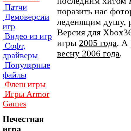
последним хитом
Патчи
поразить нас фот
Демоверсии
леденящим душу, 
игр
Версия для Xbox36
Видео из игр
игры
2005 года
. А
Софт,
весну 2006 года
.
драйверы
Популярные
файлы
Флеш игры
Игры Armor
Games
Нечестная
игра