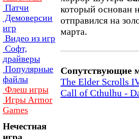
Патчи
который основан н
Демоверсии
отправился на зол
игр
марта.
Видео из игр
Софт,
драйверы
Популярные
Сопутствующие 
файлы
The Elder Scrolls 
Флеш игры
Call of Cthulhu - D
Игры Armor
Games
Нечестная
игра