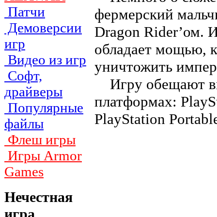
Патчи
фермерский мальчи
Демоверсии
Dragon Rider’ом. И
игр
обладает мощью, к
Видео из игр
уничтожить импер
Софт,
Игру обещают вы
драйверы
платформах: PlayS
Популярные
PlayStation Portab
файлы
Флеш игры
Игры Armor
Games
Нечестная
игра