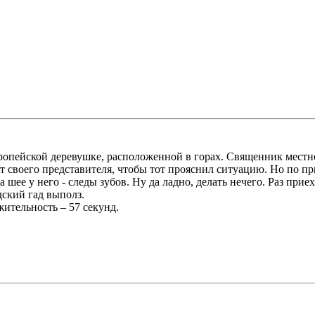
ропейской деревушке, расположенной в горах. Священник местн
 своего представителя, чтобы тот прояснил ситуацию. Но по при
шее у него - следы зубов. Ну да ладно, делать нечего. Раз прие
дский гад выполз.
ительность – 57 секунд.