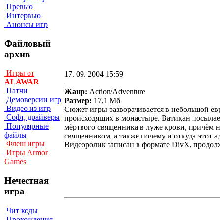
Превью
Интервью
Анонсы игр
Файловый
архив
Игры от
17. 09. 2004 15:59
ALAWAR
Патчи
Жанр:
Action/Adventure
Демоверсии игр
Размер:
17,1 Мб
Видео из игр
Сюжет игры разворачивается в небольшой ев
Софт, драйверы
происходящих в монастыре. Ватикан посылает
Популярные
мёртвого священника в луже крови, причём на 
файлы
священником, а также почему и откуда этот а
Флеш игры
Видеоролик записан в формате DivX, продолж
Игры Armor
Games
Нечестная
игра
Чит коды
Прохождения