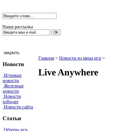
Наша рассылка
закрыть
Главная
>
Новости из мира игр
>
Новости
Live Anywhere
Игровые
новости
Железные
новости
Новости
software
Новости сайта
Статьи
Обзоры игр