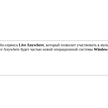
айн-сервиса
Live Anywhere
, который позволит участвовать в му
ive Anywhere будет частью новой операционной системы
Windows