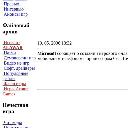
Превью
Интервью
Анонсы игр
Файловый
архив
Игры от
10. 05. 2006 13:32
ALAWAR
Патчи
Microsoft
сообщает о создании игрового онл
Демоверсии игр
мобильным телефонам с процессором Cell. L
Видео из игр
Софт, драйверы
Популярные
файлы
Флеш игры
Игры Armor
Games
Нечестная
игра
Чит коды
Прохождения