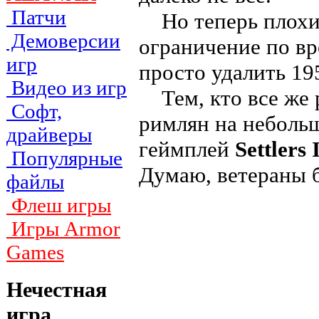
Патчи
Но теперь плохие
Демоверсии
ограничение по вр
игр
просто удалить 19
Видео из игр
Тем, кто все же р
Софт,
римлян на небольш
драйверы
геймплей
Settlers 
Популярные
Думаю, ветераны 
файлы
Флеш игры
Игры Armor
Games
Нечестная
игра