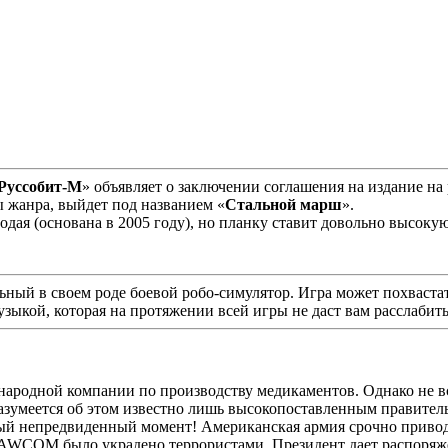
Руссобит-М
» объявляет о заключении соглашения на издание н
 жанра, выйдет под названием «
Стальной марш
».
олодая (основана в 2005 году), но планку ставит довольно высо
ьный в своем роде боевой робо-симулятор. Игра может похваст
ыкой, которая на протяжении всей игры не даст вам расслабит
родной компании по производству медикаментов. Однако не все
зумеется об этом известно лишь высокопоставленным правите
мый непредвиденный момент! Американская армия срочно приводит
NAWCOM было украдено террористами. Президент дает распоряже