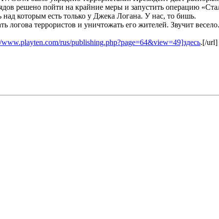
трядов решено пойти на крайние меры и запустить операцию «С
 над которым есть только у Джека Логана. У нас, то бишь.
ать логова террористов и уничтожать его жителей. Звучит весело
://www.playten.com/rus/publishing.php?page=64&view=49]здесь
.[/url]