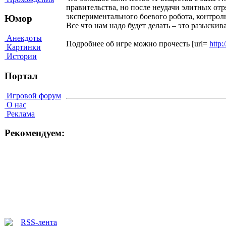
правительства, но после неудачи элитных о
экспериментального боевого робота, контроль
Юмор
Все что нам надо будет делать – это разыскив
Анекдоты
Подробнее об игре можно прочесть [url=
http
Картинки
Истории
Портал
Игровой форум
О нас
Реклама
Рекомендуем: