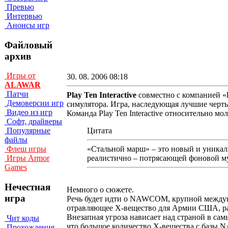
Превью
Интервью
Анонсы игр
Файловый
архив
Игры от
30. 08. 2006 08:18
ALAWAR
Патчи
Play Ten Interactive
совместно с компанией «
Демоверсии игр
симулятора. Игра, наследующая лучшие черты
Видео из игр
Команда Play Ten Interactive относительно м
Софт, драйверы
Цитата
Популярные
файлы
«Стальной марш» – это новый и уникал
Флеш игры
реалистично – потрясающей фоновой муз
Игры Armor
Games
Нечестная
Немного о сюжете.
игра
Речь будет идти о NAWCOM, крупной междуна
отравляющее Х-вещество для Армии США, ра
Внезапная угроза нависает над страной в са
Чит коды
что большое количество Х-вещества с базы 
Прохождения