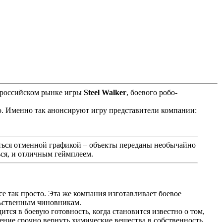
а российском рынке игры
Steel Walker
, боевого робо-
кую. Именно так анонсируют игру представители компании:
аться отменной графикой – объекты переданы необычайно
ься, и отличным геймплеем.
 так просто. Эта же компания изготавливает боевое
льственным чиновникам.
ся в боевую готовность, когда становится известно о том,
ние срочно вернуть химические вещества в собственность