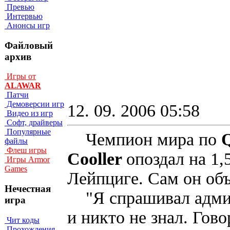
Превью
Интервью
Анонсы игр
Файловый
архив
Игры от
ALAWAR
Патчи
Демоверсии игр
12. 09. 2006 05:58
Видео из игр
Софт, драйверы
Популярные
Чемпион мира по
файлы
Флеш игры
Cooller
опоздал на 1,
Игры Armor
Games
Лейпциге. Сам он объ
Нечестная
"Я спрашивал админи
игра
и никто не знал. Гово
Чит коды
Прохождения