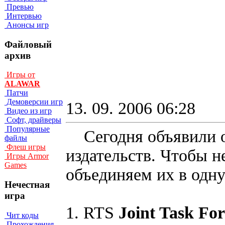
Превью
Интервью
Анонсы игр
Файловый
архив
Игры от
ALAWAR
Патчи
Демоверсии игр
13. 09. 2006 06:28
Видео из игр
Софт, драйверы
Популярные
Сегодня объявили о 
файлы
Флеш игры
издательств. Чтобы н
Игры Armor
Games
объединяем их в одну
Нечестная
игра
1. RTS
Joint Task For
Чит коды
Прохождения