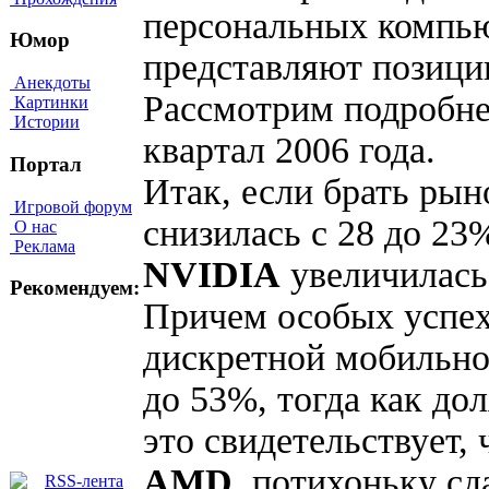
персональных компью
Юмор
представляют позиц
Анекдоты
Рассмотрим подробне
Картинки
Истории
квартал 2006 года.
Портал
Итак, если брать рын
Игровой форум
снизилась с 28 до 23
О нас
Реклама
NVIDIA
увеличилась 
Рекомендуем:
Причем особых успе
дискретной мобильно
до 53%, тогда как до
это свидетельствует,
AMD
, потихоньку с