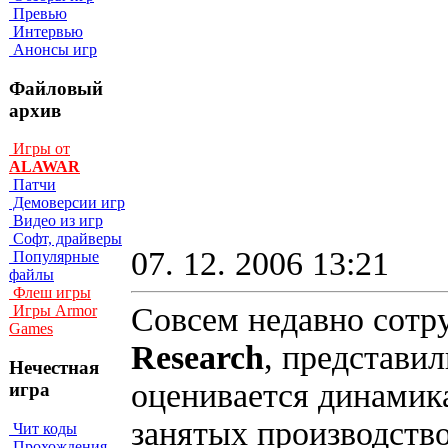
Превью
Интервью
Анонсы игр
Файловый
архив
Игры от
ALAWAR
Патчи
Демоверсии игр
Видео из игр
Софт, драйверы
07. 12. 2006 13:21
Популярные
файлы
Флеш игры
Совсем недавно сотр
Игры Armor
Games
Research
, представил
Нечестная
оценивается динамик
игра
занятых производств
Чит коды
Прохождения