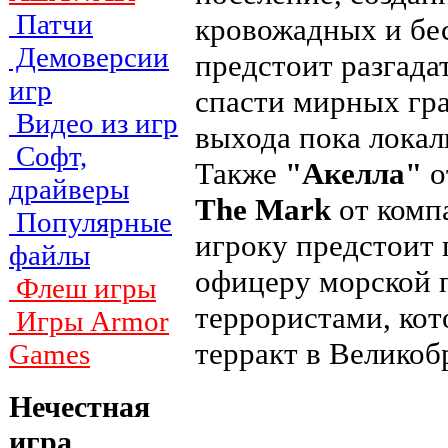
Патчи
кровожадных и бе
Демоверсии
предстоит разгадат
игр
спасти мирных гра
Видео из игр
выхода пока локал
Софт,
Также
"Акелла"
о
драйверы
The Mark
от ком
Популярные
игроку предстоит 
файлы
офицеру морской 
Флеш игры
террористами, ко
Игры Armor
терракт в Великоб
Games
Нечестная
игра