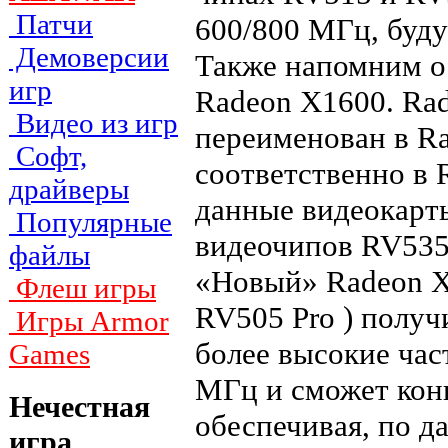
Патчи
600/800 МГц, буду
Демоверсии
Также напомним о
игр
Radeon X1600. Ra
Видео из игр
переименован в Ra
Софт,
соответственно в
драйверы
данные видеокарты
Популярные
видеочипов RV535
файлы
«Новый» Radeon X
Флеш игры
RV505 Pro ) получ
Игры Armor
более высокие час
Games
МГц и сможет конк
Нечестная
обеспечивая, по 
игра