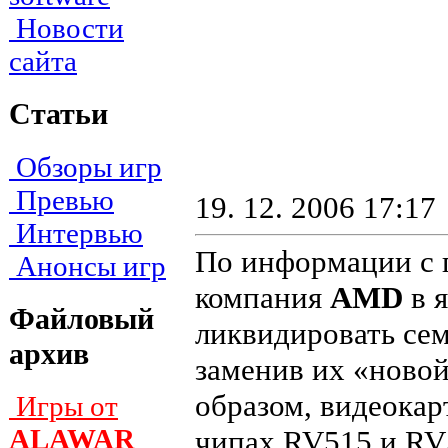
Новости
сайта
Статьи
Обзоры игр
Превью
19. 12. 2006 17:17
Интервью
По информации с 
Анонсы игр
компания
AMD
в я
Файловый
ликвидировать сем
архив
заменив их «ново
образом, видеокар
Игры от
ALAWAR
чипах RV515 и RV5