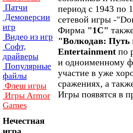
Патчи
период с 1943 по 
Демоверсии
сетевой игры -"Dom
игр
Фирма
"1С"
также
Видео из игр
"Волкодав: Путь
Софт,
Entertainment
по 
драйверы
и одноименному ф
Популярные
участие в уже хор
файлы
сражениях, а такж
Флеш игры
Игры появятся в п
Игры Armor
Games
Нечестная
игра