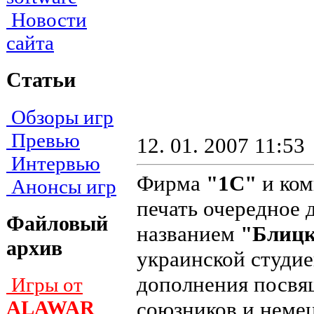
Новости
сайта
Статьи
Обзоры игр
Превью
12. 01. 2007 11:53
Интервью
Фирма
"1С"
и ко
Анонсы игр
печать очередное
Файловый
названием
"Блицк
архив
украинской студи
дополнения посвя
Игры от
ALAWAR
союзников и неме