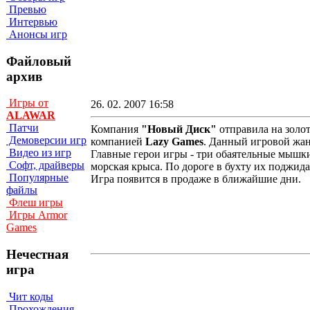
Превью
Интервью
Анонсы игр
Файловый
архив
Игры от
26. 02. 2007 16:58
ALAWAR
Патчи
Компания
"Новый Диск"
отправила на золот
Демоверсии игр
компанией
Lazy Games
. Данный игровой жан
Видео из игр
Главные герои игры - три обаятельные мышки 
Софт, драйверы
морская крыса. По дороге в бухту их поджи
Популярные
Игра появится в продаже в ближайшие дни.
файлы
Флеш игры
Игры Armor
Games
Нечестная
игра
Чит коды
Прохождения