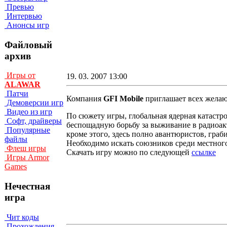
Превью
Интервью
Анонсы игр
Файловый
архив
Игры от
19. 03. 2007 13:00
ALAWAR
Патчи
Компания
GFI Mobile
приглашает всех желаю
Демоверсии игр
Видео из игр
По сюжету игры, глобальная ядерная катастр
Софт, драйверы
беспощадную борьбу за выживание в радиоак
Популярные
кроме этого, здесь полно авантюристов, гра
файлы
Необходимо искать союзников среди местног
Флеш игры
Скачать игру можно по следующей
ссылке
Игры Armor
Games
Нечестная
игра
Чит коды
Прохождения