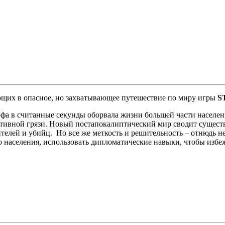
щих в опасное, но захватывающее путешествие по миру игры
S
офа в считанные секунды оборвала жизни большей части населе
тивной грязи. Новый постапокалиптический мир сводит существ
бителей и убийц. Но все же меткость и решительность – отнюдь 
о населения, использовать дипломатические навыки, чтобы избе