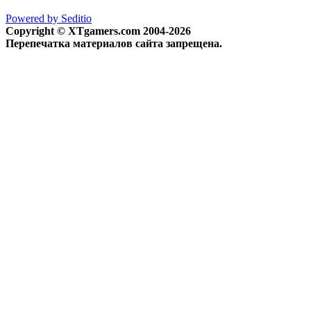
Powered by Seditio
Copyright © XTgamers.com 2004-2026
Перепечатка материалов сайта запрещена.