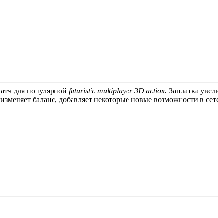
атч для популярной
futuristic multiplayer 3D action.
Заплатка увел
изменяет баланс, добавляет некоторые новые возможности в сет