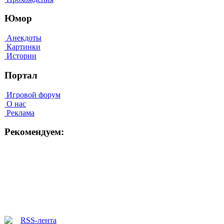
Юмор
Анекдоты
Картинки
Истории
Портал
Игровой форум
О нас
Реклама
Рекомендуем: