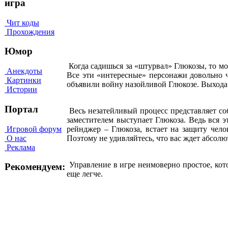
игра
Чит коды
Прохождения
Юмор
Когда садишься за «штурвал» Глюкозы, то мо
Анекдоты
Все эти «интересные» персонажи довольно ч
Картинки
объявили войну назойливой Глюкозе. Выхода 
Истории
Портал
Весь незатейливый процесс представляет со
заместителем выступает Глюкоза. Ведь вся 
Игровой форум
рейнджер – Глюкоза, встает на защиту чело
О нас
Поэтому не удивляйтесь, что вас ждет абсол
Реклама
Управление в игре неимоверно простое, кот
Рекомендуем:
еще легче.