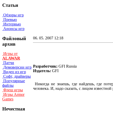
Статьи
Обзоры игр
Превью
Интервью
Анонсы игр
Файловый
06. 05. 2007 12:18
архив
Игры от
ALAWAR
Патчи
Разработчик:
GFI Russia
Демоверсии игр
Издатель:
GFI
Видео из игр
Софт, драйверы
Популярные
Никогда не знаешь, где найдешь, где поте
файлы
человека. И, надо сказать, с лицом известно
Флеш игры
Игры Armor
Games
Нечестная