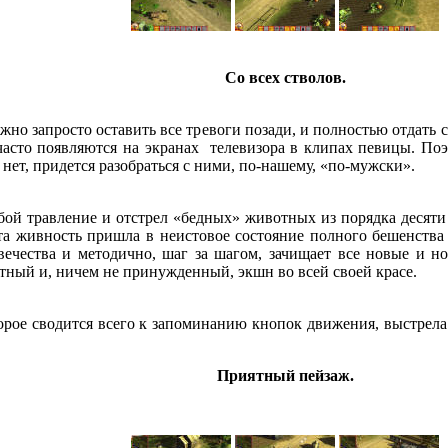
Со всех стволов.
жно запросто оставить все тревоги позади, и полностью отдать
асто появляются на экранах телевизора в клипах певицы. Поэто
нет, придется разобраться с ними, по-нашему, «по-мужски».
бой травление и отстрел «бедных» животных из порядка десяти
эта живность пришла в неистовое состояние полного бешенства 
вечества и методично, шаг за шагом, зачищает все новые и н
ютный и, ничем не принужденный, экшн во всей своей красе.
орое сводится всего к запоминанию кнопок движения, выстрела 
Приятный пейзаж.