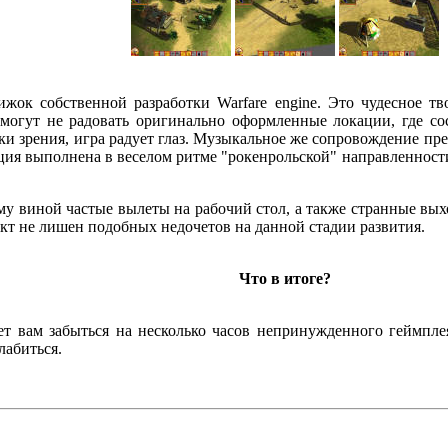
жок собственной разработки Warfare engine. Это чудесное т
могут не радовать оригинально оформленные локации, где со
чки зрения, игра радует глаз. Музыкальное же сопровождение пр
ия выполнена в веселом ритме "рокенрольской" направленности.
сему виной частые вылеты на рабочий стол, а также странные вых
ект не лишен подобных недочетов на данной стадии развития.
Что в итоге?
жет вам забыться на несколько часов непринужденного геймпл
лабиться.