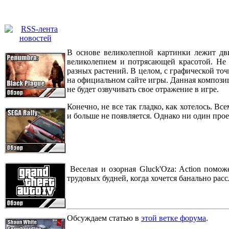
В основе великолепной картинки лежит дви
великолепием и потрясающей красотой. Не 
разных растений. В целом, с графической то
на официальном сайте игры. Данная композиц
не будет озвучивать свое отражение в игре.
Конечно, не все так гладко, как хотелось. В
и больше не появляется. Однако ни один про
Веселая и озорная Gluck'Oza: Action помо
трудовых будней, когда хочется банально расс
Обсуждаем статью в
этой ветке форума
.