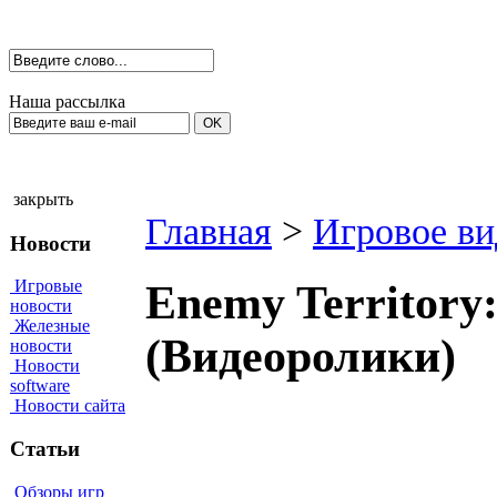
Наша рассылка
закрыть
Главная
>
Игровое ви
Новости
Игровые
Enemy Territory
новости
Железные
(Видеоролики)
новости
Новости
software
Новости сайта
Статьи
Обзоры игр