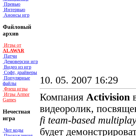
Превью
Интервью
Анонсы игр
Файловый
архив
Игры от
ALAWAR
Патчи
Демоверсии игр
Видео из игр
Софт, драйверы
10. 05. 2007 16:29
Популярные
файлы
Флеш игры
Компания
Activision
Игры Armor
Games
видеоролик, посвящ
Нечестная
fi team-based multipla
игра
будет демонстрирова
Чит коды
Прохождения