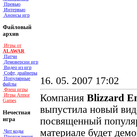
Превью
Интервью
Анонсы игр
Файловый
архив
Игры от
ALAWAR
Патчи
Демоверсии игр
Видео из игр
Софт, драйверы
16. 05. 2007 17:02
Популярные
файлы
Флеш игры
Компания
Blizzard E
Игры Armor
Games
выпустила новый вид
Нечестная
посвященный попул
игра
материале будет демо
Чит коды
Прохождения