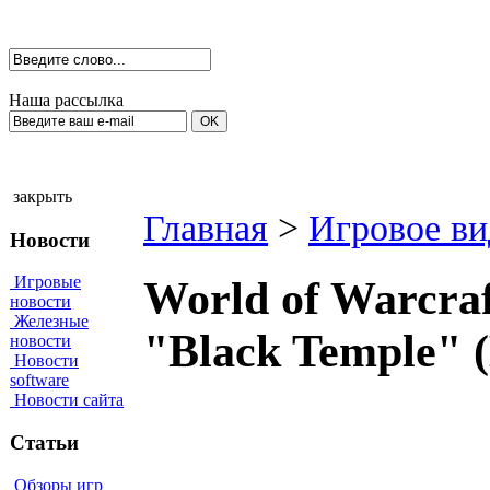
Наша рассылка
закрыть
Главная
>
Игровое ви
Новости
Игровые
World of Warcraf
новости
Железные
"Black Temple" 
новости
Новости
software
Новости сайта
Статьи
Обзоры игр