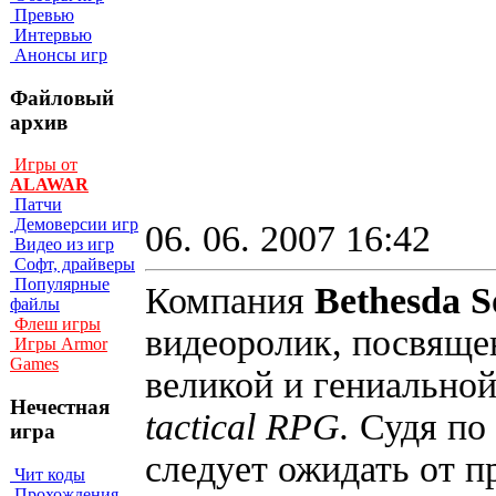
Превью
Интервью
Анонсы игр
Файловый
архив
Игры от
ALAWAR
Патчи
Демоверсии игр
06. 06. 2007 16:42
Видео из игр
Софт, драйверы
Популярные
Компания
Bethesda 
файлы
Флеш игры
видеоролик, посвящ
Игры Armor
Games
великой и гениально
Нечестная
tactical RPG.
Судя по 
игра
следует ожидать от 
Чит коды
Прохождения