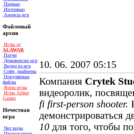
Превью
Интервью
Анонсы игр
Файловый
архив
Игры от
ALAWAR
Патчи
Демоверсии игр
10. 06. 2007 05:15
Видео из игр
Софт, драйверы
Популярные
Компания
Crytek Stu
файлы
Флеш игры
видеоролик, посвящ
Игры Armor
Games
fi first-person shooter.
Нечестная
демонстрироваться д
игра
10
для того, чтобы п
Чит коды
Прохождения