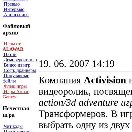
Превью
Интервью
Анонсы игр
Файловый
архив
Игры от
ALAWAR
Патчи
Демоверсии игр
19. 06. 2007 14:19
Видео из игр
Софт, драйверы
Популярные
Компания
Activision
файлы
Флеш игры
видеоролик, посвящ
Игры Armor
Games
action/3d adventure иг
Нечестная
Трансформеров. В иг
игра
выбрать одну из двух
Чит коды
Прохождения