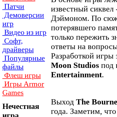
Патчи
известный сиквел
Демоверсии
Дэймоном. По сюж
игр
потерявшего памя
Видео из игр
только пережить з
Софт,
ответы на вопросы
драйверы
Разработкой игры
Популярные
Moon Studios
под 
файлы
Entertainment
.
Флеш игры
Игры Armor
Games
Выход
The Bourne
Нечестная
года. Заметим, чт
игра