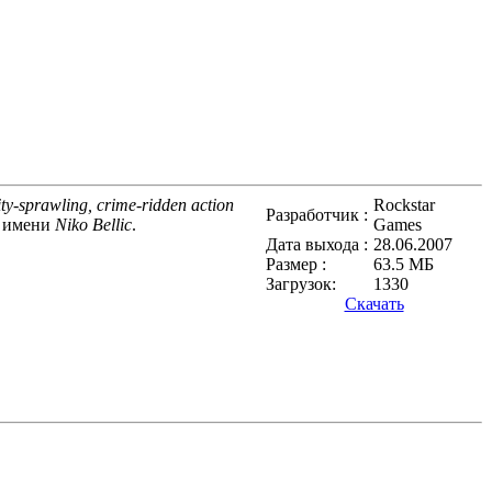
ity-sprawling, crime-ridden action
Rockstar
Разработчик :
о имени
Niko Bellic
.
Games
Дата выхода :
28.06.2007
Размер :
63.5 МБ
Загрузок:
1330
Скачать