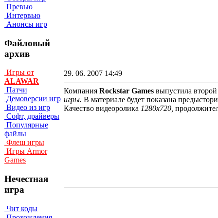
Превью
Интервью
Анонсы игр
Файловый
архив
Игры от
29. 06. 2007 14:49
ALAWAR
Патчи
Компания
Rockstar Games
выпустила второ
Демоверсии игр
игры.
В материале будет показана предыстор
Видео из игр
Качество видеоролика
1280x720,
продолжите
Софт, драйверы
Популярные
файлы
Флеш игры
Игры Armor
Games
Нечестная
игра
Чит коды
Прохождения