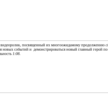
й видеоролик, посвященный их многоожидамому продолжению
c
ия новых событий и демонстрироваться новый главный герой п
льность
1:08.