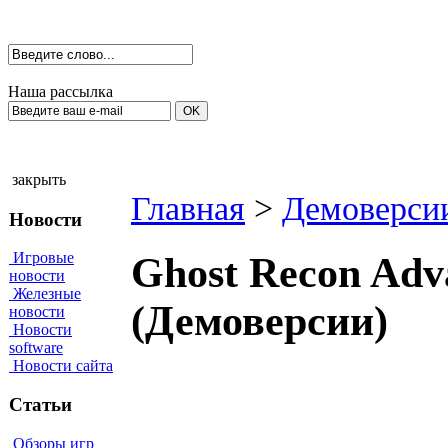
Наша рассылка
закрыть
Главная
>
Демоверси
Новости
Игровые
Ghost Recon Adv
новости
Железные
(Демоверсии)
новости
Новости
software
Новости сайта
Статьи
Обзоры игр