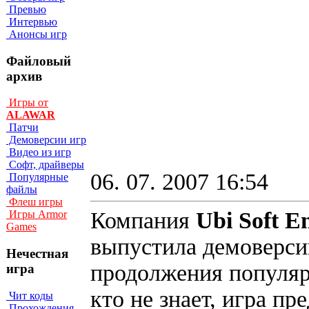
Превью
Интервью
Анонсы игр
Файловый
архив
Игры от
ALAWAR
Патчи
Демоверсии игр
Видео из игр
Софт, драйверы
06. 07. 2007 16:54
Популярные
файлы
Флеш игры
Компания
Ubi Soft E
Игры Armor
Games
выпустила демоверс
Нечестная
продолжения популя
игра
кто не знает, игра пр
Чит коды
Прохождения