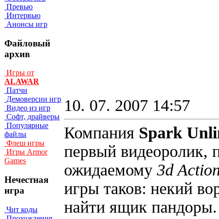
Превью
Интервью
Анонсы игр
Файловый
архив
Игры от
ALAWAR
Патчи
Демоверсии игр
10. 07. 2007 14:57
Видео из игр
Софт, драйверы
Популярные
Компания
Spark Unl
файлы
Флеш игры
первый видеоролик,
Игры Armor
Games
ожидаемому
3d Actio
Нечестная
игры таков: некий во
игра
найти ящик пандоры.
Чит коды
Прохождения