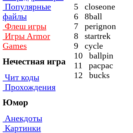
5 closeone
Популярные
6 8ball
файлы
7 perignon
Флеш игры
8 startrek
Игры Armor
9 cycle
Games
10 ballpin
Нечестная игра
11 pacpac
12 bucks
Чит коды
Прохождения
Юмор
Анекдоты
Картинки