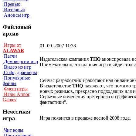
Превью
Интервью
Анонсы игр
Файловый
архив
Игры от
01. 09. 2007 11:38
ALAWAR
Патчи
Издательcкая компания
THQ
анонсировала но
Демоверсии игр
Примечательно, что данная игра выйдет толь
Видео из игр
Софт, драйверы
Популярные
Сейчас разработчики работают над онлайнов
файлы
В издательстве
THQ
заявляют, что помимо 
Флеш игры
новых режимов, прекрасно подходящих для и
Игры Armor
Серьезные изменения претерпела и графическ
Games
фантастики".
Нечестная
игра
Игра появится в продаже весной 2008 года.
Чит коды
Прохождения