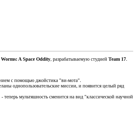
м
Worms: A Space Oddity
, разрабатываемую студией
Team 17
.
нием с помощью джойстика "ви-мота".
еланы однопользовательские миссии, и появится целый ряд
- теперь мультяшность сменится на вид "классической научной