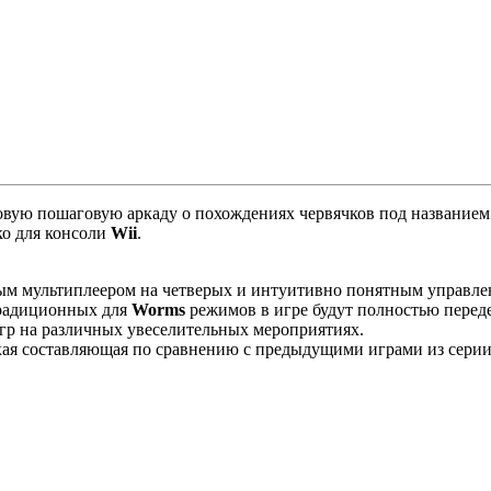
вую пошаговую аркаду о похождениях червячков под название
ко для консоли
Wii
.
ым мультиплеером на четверых и интуитивно понятным управле
традиционных для
Worms
режимов в игре будут полностью перед
гр на различных увеселительных мероприятиях.
ая составляющая по сравнению с предыдущими играми из серии 