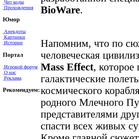
Чит коды
BioWare
.
Прохождения
Юмор
Анекдоты
Картинки
Напомним, что по сю
Истории
человеческая цивилиз
Портал
Mass Effect
, которое
Игровой форум
О нас
галактические полеты
Реклама
космического корабля
Рекомендуем:
родного Млечного Пут
представителями друг
спасти всех живых су
Кроме главной сюжет