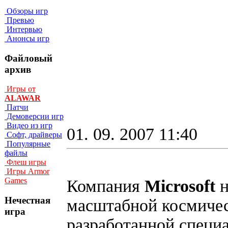
Обзоры игр
Превью
Интервью
Анонсы игр
Файловый
архив
Игры от
ALAWAR
Патчи
Демоверсии игр
Видео из игр
01. 09. 2007 11:40
Софт, драйверы
Популярные
файлы
Флеш игры
Игры Armor
Games
Компания
Microsoft
н
Нечестная
масштабной космиче
игра
разработанной специ