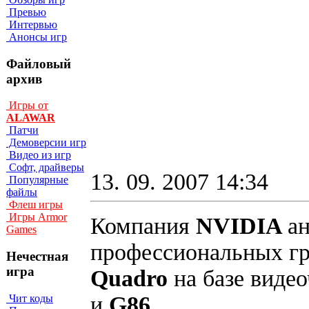
Превью
Интервью
Анонсы игр
Файловый
архив
Игры от
ALAWAR
Патчи
Демоверсии игр
Видео из игр
Софт, драйверы
13. 09. 2007 14:34
Популярные
файлы
Флеш игры
Игры Armor
Компания
NVIDIA
а
Games
профессиональных гр
Нечестная
игра
Quadro
на базе виде
и
G86
.
Чит коды