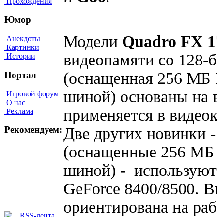
Прохождения
Юмор
Модели
Quadro FX 1
Анекдоты
Картинки
видеопамяти со 128-
Истории
(оснащенная 256 МБ 
Портал
шиной) основаны на 
Игровой форум
О нас
применяется в видеок
Реклама
Две других новинки 
Рекомендуем:
(оснащенные 256 МБ
шиной) - используют
GeForce 8400/8500. 
ориентирована на ра