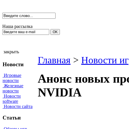
Наша рассылка
закрыть
Главная
>
Новости иг
Новости
Анонс новых пр
Игровые
новости
Железные
NVIDIA
новости
Новости
software
Новости сайта
Статьи
Обзоры игр