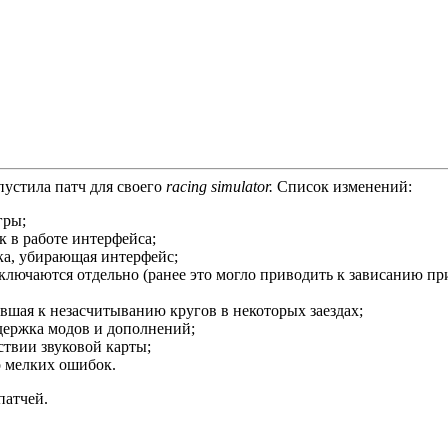
устила патч для своего
racing simulator.
Список изменений:
гры;
 в работе интерфейса;
ка, убирающая интерфейс;
ключаются отдельно (ранее это могло приводить к зависанию п
шая к незасчитыванию кругов в некоторых заездах;
ержка модов и дополнений;
ствии звуковой карты;
 мелких ошибок.
патчей.