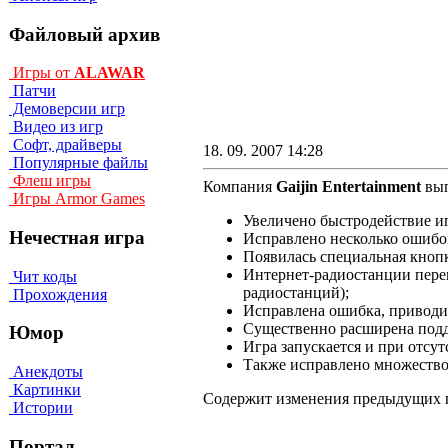
Файловый архив
Игры от
ALAWAR
Патчи
Демоверсии игр
Видео из игр
Софт, драйверы
18. 09. 2007 14:28
Популярные файлы
Флеш игры
Компания
Gaijin Entertainment
вып
Игры Armor Games
Увеличено быстродействие и
Нечестная игра
Исправлено несколько ошибок
Появилась специальная кноп
Интернет-радиостанции пере
Чит коды
радиостанций);
Прохождения
Исправлена ошибка, приводив
Существенно расширена подд
Юмор
Игра запускается и при отсут
Также исправлено множество
Анекдоты
Картинки
Содержит изменения предыдущих 
Истории
Портал