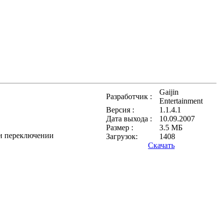
Gaijin
Разработчик :
Entertainment
Версия :
1.1.4.1
Дата выхода :
10.09.2007
Размер :
3.5 МБ
ри переключении
Загрузок:
1408
Скачать