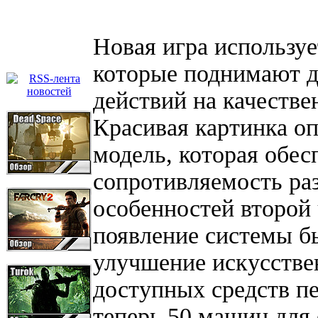
Новая игра используе
которые поднимают д
действий на качеств
Красивая картинка о
модель, которая обес
сопротивляемость ра
особенностей второй 
появление системы б
улучшение искусствен
доступных средств 
теперь 50 машин для 