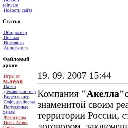
software
Новости сайта
Статьи
Обзоры игр
Превью
Интервью
Анонсы игр
Файловый
архив
19. 09. 2007 15:44
Игры от
ALAWAR
Патчи
Компания
"Акелла"
Демоверсии игр
Видео из игр
знаменитой своим р
Софт, драйверы
Популярные
файлы
территории России, с
Флеш игры
Игры Armor
договором, заключен
Games