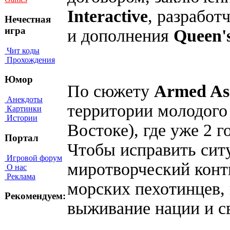
Interactive
, разрабо
Нечестная
игра
и дополнения
Queen'
Чит коды
Прохождения
Юмор
По сюжету
Armed As
Анекдоты
территории молодого 
Картинки
Истории
Востоке), где уже 2 
Портал
Чтобы исправить сит
Игровой форум
миротворческий конт
О нас
Реклама
морских пехотинцев, 
Рекомендуем:
выживание нации и с