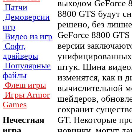
выходом GeForce 8
Патчи
8800 GTS будут сн
Демоверсии
решено, без лишн
игр
GeForce 8800 GTS 
Видео из игр
версии заключаютс
Софт,
унифицированных 
драйверы
Популярные
штук. Шина видео
файлы
изменятся, как и 
Флеш игры
вычислительной м
Игры Armor
шейдеров, обновл
Games
сохранит существе
GT. Некоторые про
Нечестная
новинки, могут да
игра