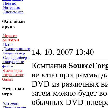
Превью
Интервью
Анонсы игр
Файловый
архив
Игры от
ALAWAR
Патчи
Демоверсии игр
14. 10. 2007 13:40
Видео из игр
Софт, драйверы
Популярные
Компания
SourceFor
файлы
Флеш игры
версию программы дл
Игры Armor
Games
DVD из различных ви
Нечестная
затем можно будет во
игра
обычных DVD-плеера
Чит коды
Прохождения