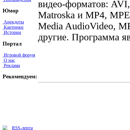
видео-форматов: AV
Юмор
Matroska и MP4, MPEG
Анекдоты
Media AudioVideo, M
Картинки
Истории
другие. Программа я
Портал
Игровой форум
О нас
Реклама
Рекомендуем: