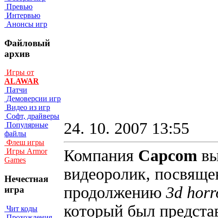
Превью
Интервью
Анонсы игр
Файловый
архив
Игры от
ALAWAR
Патчи
Демоверсии игр
Видео из игр
Софт, драйверы
24. 10. 2007 13:55
Популярные
файлы
Флеш игры
Компания
Capcom
вы
Игры Armor
Games
видеоролик, посвящ
Нечестная
продолжению
3d horr
игра
который был предста
Чит коды
Прохождения