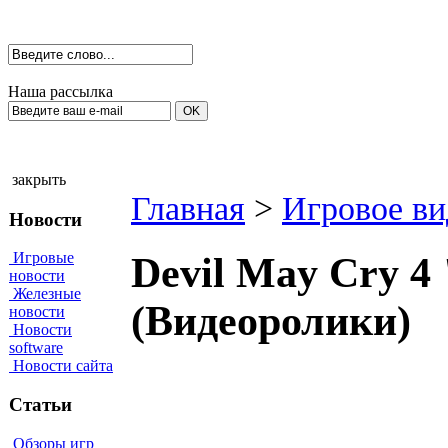
Наша рассылка
закрыть
Главная
>
Игровое ви
Новости
Игровые
Devil May Cry 4
новости
Железные
(Видеоролики)
новости
Новости
software
Новости сайта
Статьи
Обзоры игр