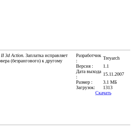
II 3d Action.
Заплатка исправляет
Разработчик
Treyarch
вера (безрангового) к другому
:
Версия :
1.1
Дата выхода
15.11.2007
:
Размер :
3.1 МБ
Загрузок:
1313
Скачать