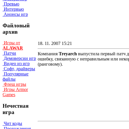
Превью
Интервью
Анонсы игр
Файловый
архив
Игры от
18. 11. 2007 15:21
ALAWAR
Патчи
Компания
Treyarch
выпустила первый патч 
Демоверсии игр
ошибку, связанную с неправильным или некор
Видео из игр
(ранговому).
Софт, драйверы
Популярные
файлы
Флеш игры
Игры Armor
Games
Нечестная
игра
Чит коды
Прохождения