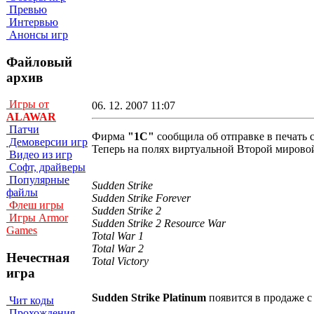
Превью
Интервью
Анонсы игр
Файловый
архив
Игры от
06. 12. 2007 11:07
ALAWAR
Патчи
Фирма
"1С"
сообщила об отправке в печать
Демоверсии игр
Теперь на полях виртуальной Второй мирово
Видео из игр
Софт, драйверы
Популярные
Sudden Strike
файлы
Sudden Strike Forever
Флеш игры
Sudden Strike 2
Игры Armor
Sudden Strike 2 Resource War
Games
Total War 1
Total War 2
Нечестная
Total Victory
игра
Sudden Strike Platinum
появится в продаже с 
Чит коды
Прохождения