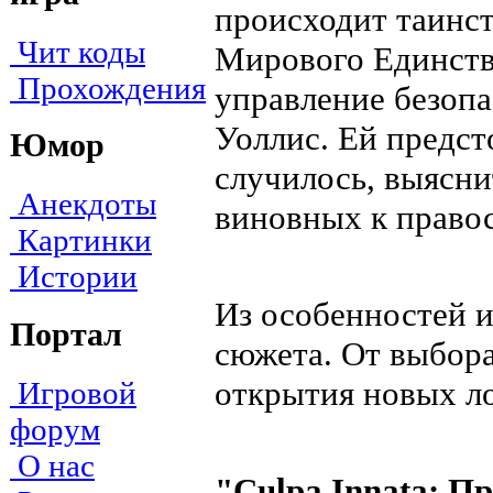
происходит таинс
Чит коды
Мирового Единства
Прохождения
управление безоп
Уоллис. Ей предст
Юмор
случилось, выясни
Анекдоты
виновных к право
Картинки
Истории
Из особенностей и
Портал
сюжета. От выбора
открытия новых ло
Игровой
форум
О нас
"Culpa Innata: П