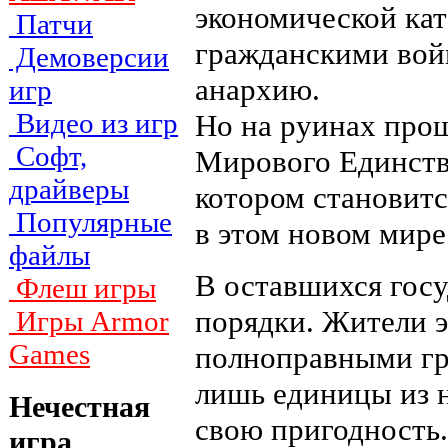
экономической ка
Патчи
гражданскими войн
Демоверсии
анархию.
игр
Видео из игр
Но на руинах прош
Софт,
Мирового Единств
драйверы
котором становит
Популярные
в этом новом мире
файлы
В оставшихся гос
Флеш игры
порядки. Жители э
Игры Armor
Games
полноправными гр
лишь единицы из н
Нечестная
свою пригодность.
игра