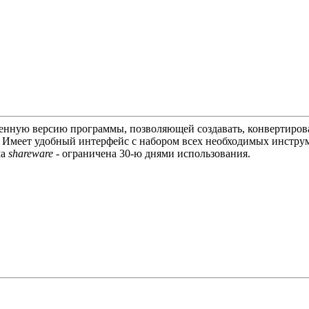
енную версию программы, позволяющей создавать, конвертирова
.
Имеет удобный интерфейс с набором всех необходимых инструме
ма
shareware -
ограничена 30-ю днями использования.