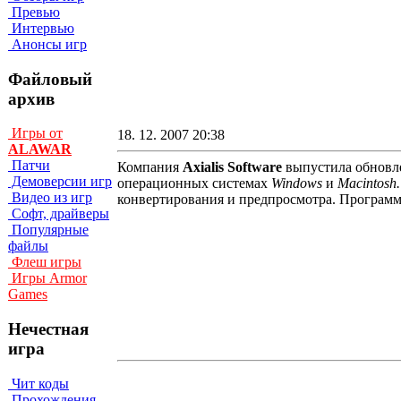
Превью
Интервью
Анонсы игр
Файловый
архив
Игры от
18. 12. 2007 20:38
ALAWAR
Патчи
Компания
Axialis Software
выпустила обновл
Демоверсии игр
операционных системах
Windows
и
Macintosh
Видео из игр
конвертирования и предпросмотра. Програм
Софт, драйверы
Популярные
файлы
Флеш игры
Игры Armor
Games
Нечестная
игра
Чит коды
Прохождения