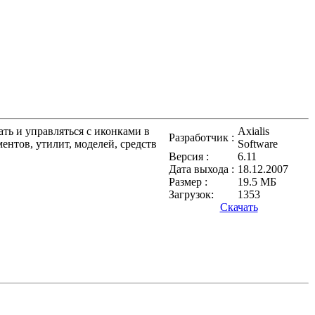
ть и управляться с иконками в
Axialis
Разработчик :
нтов, утилит, моделей, средств
Software
Версия :
6.11
Дата выхода :
18.12.2007
Размер :
19.5 МБ
Загрузок:
1353
Скачать