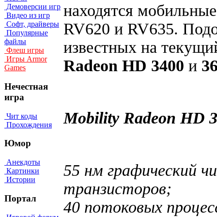
находятся мобильные
Демоверсии игр
Видео из игр
RV620 и RV635. Под
Софт, драйверы
Популярные
файлы
известных на текущи
Флеш игры
Игры Armor
Radeon HD 3400
и
3
Games
Нечестная
игра
Mobility Radeon HD 3
Чит коды
Прохождения
Юмор
Анекдоты
55 нм графический чи
Картинки
Истории
транзисторов;
Портал
40 потоковых процес