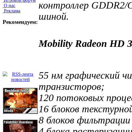
Игровой форум
контроллер GDDR2/G
О нас
Реклама
шиной.
Рекомендуем:
Mobility Radeon HD 3
55 нм графический чи
транзисторов;
120 потоковых проце
16 блоков текстурно
8 блоков фильтрации
4 блока растеризации