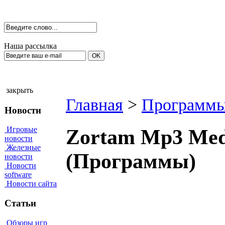
Наша рассылка
закрыть
Главная
>
Программы
Новости
Игровые
Zortam Mp3 Medi
новости
Железные
(Программы)
новости
Новости
software
Новости сайта
Статьи
Обзоры игр