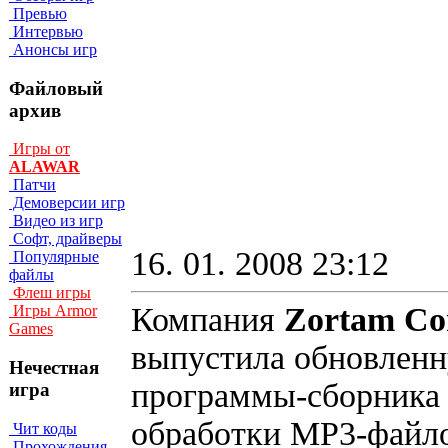
Превью
Интервью
Анонсы игр
Файловый
архив
Игры от
ALAWAR
Патчи
Демоверсии игр
Видео из игр
Софт, драйверы
16. 01. 2008 23:12
Популярные
файлы
Флеш игры
Компания
Zortam Co
Игры Armor
Games
выпустила обновлен
Нечестная
программы-сборника 
игра
обработки MP3-файло
Чит коды
Прохождения