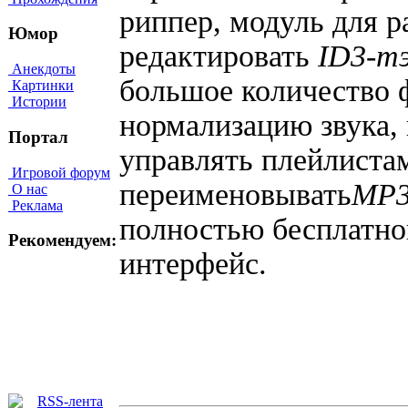
риппер, модуль для 
Юмор
редактировать
ID3-т
Анекдоты
большое количество 
Картинки
Истории
нормализацию звука,
Портал
управлять плейлистам
Игровой форум
переименовывать
MP3
О нас
Реклама
полностью бесплатно
Рекомендуем:
интерфейс.